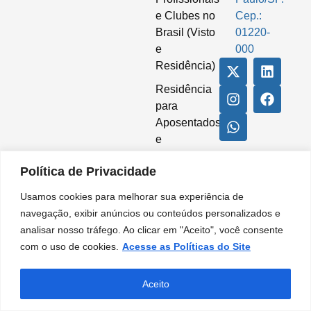
e Clubes no
Cep.:
Brasil (Visto
01220-
e
000
Residência)
Residência
para
Aposentados
e
Pensionistas
Política de Privacidade
no Brasil
(visto
Usamos cookies para melhorar sua experiência de
temporário e
navegação, exibir anúncios ou conteúdos personalizados e
regularização
analisar nosso tráfego. Ao clicar em "Aceito", você consente
migratória)
com o uso de cookies.
Acesse as Políticas do Site
Serviços
Aceito