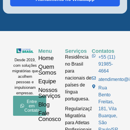
Menu
Serviços
Contatos
Residência
+55 (11)
Home
Desde 2019,
no Brasil
91985-
com soluções
Quem
para
4664
migratórias que
Somos
acolhem
nacionais de
atendimento@im
Equipe
pessoas e
países de
impulsionam
Rua
Nossos
língua
empresas.
Bento
Serviços
portuguesa.
Entre
Freitas,
Blog
em
Regularização
181, Vila
Contato
Fale
Migratória
Buarque,
Conosco
para Atletas
São
Profissionais
Paulo/SP.