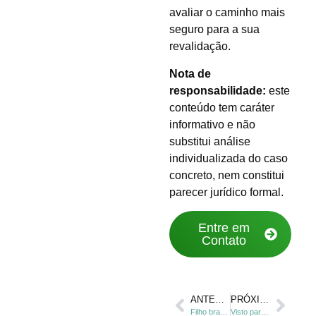
avaliar o caminho mais
seguro para a sua
revalidação.
Nota de
responsabilidade:
este
conteúdo tem caráter
informativo e não
substitui análise
individualizada do caso
concreto, nem constitui
parecer jurídico formal.
Entre em
Contato
ANTERIOR
PRÓXIMO
Filho brasileiro falecido pode reduzir o prazo da naturalização?
Visto para Nômade Digital no Brasil: requisitos, prazos e cuidados na solicitação.