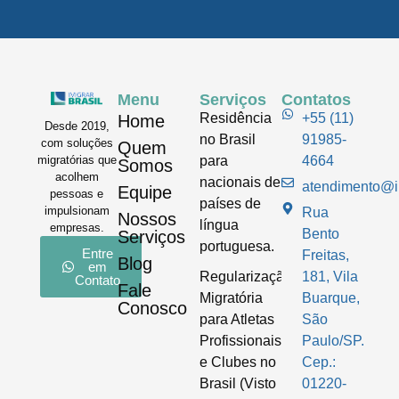
Menu
Serviços
Contatos
Residência
+55 (11)
Home
Desde 2019,
no Brasil
91985-
com soluções
Quem
para
4664
migratórias que
Somos
acolhem
nacionais de
atendimento@im
Equipe
pessoas e
países de
impulsionam
Rua
Nossos
língua
empresas.
Bento
Serviços
portuguesa.
Entre
Freitas,
Blog
em
Regularização
181, Vila
Contato
Fale
Migratória
Buarque,
Conosco
para Atletas
São
Profissionais
Paulo/SP.
e Clubes no
Cep.:
Brasil (Visto
01220-