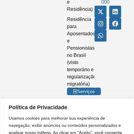
e
000
Residência)
Residência
para
Aposentados
e
Pensionistas
no Brasil
(visto
temporário e
regularização
migratória)
Serviços
Política de Privacidade
Usamos cookies para melhorar sua experiência de
© 2026 Imigrar Brasil Ltda. Todos os direitos reservados. CNPJ nº
navegação, exibir anúncios ou conteúdos personalizados e
35.842.274/0001-02. IMIGRAR BRASIL® é marca registrada no INPI. A
analisar nosso tráfego. Ao clicar em "Aceito", você consente
Imigrar Brasil é uma empresa privada de consultoria e assessoria