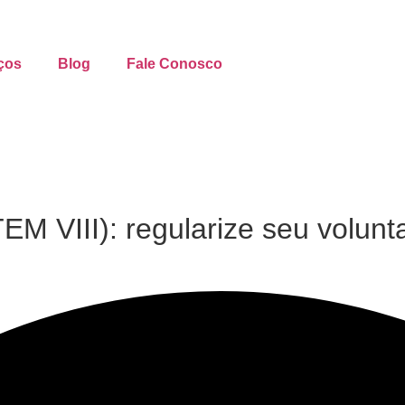
ços
Blog
Fale Conosco
EM VIII): regularize seu volunta