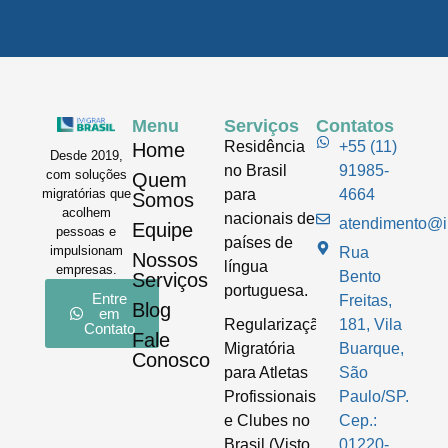
Menu
Serviços
Contatos
Residência
+55 (11)
Home
Desde 2019,
no Brasil
91985-
com soluções
Quem
para
4664
migratórias que
Somos
acolhem
nacionais de
atendimento@im
Equipe
pessoas e
países de
impulsionam
Rua
Nossos
língua
empresas.
Bento
Serviços
portuguesa.
Entre
Freitas,
Blog
em
Regularização
181, Vila
Contato
Fale
Migratória
Buarque,
Conosco
para Atletas
São
Profissionais
Paulo/SP.
e Clubes no
Cep.:
Brasil (Visto
01220-