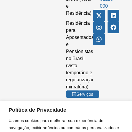
e
000
Residência)
Residência
para
Aposentados
e
Pensionistas
no Brasil
(visto
temporário e
regularização
migratória)
Serviços
Política de Privacidade
Usamos cookies para melhorar sua experiência de
© 2026 Imigrar Brasil Ltda. Todos os direitos reservados. CNPJ nº
navegação, exibir anúncios ou conteúdos personalizados e
35.842.274/0001-02. IMIGRAR BRASIL® é marca registrada no INPI. A