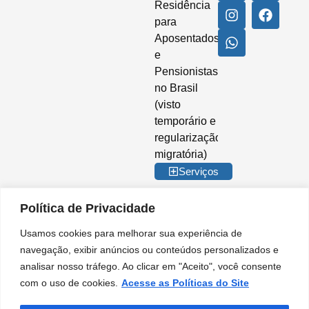
Residência
para
Aposentados
e
Pensionistas
no Brasil
(visto
temporário e
regularização
migratória)
Serviços
Política de Privacidade
Usamos cookies para melhorar sua experiência de
© 2026 Imigrar Brasil Ltda. Todos os direitos reservados. CNPJ nº
navegação, exibir anúncios ou conteúdos personalizados e
35.842.274/0001-02. IMIGRAR BRASIL® é marca registrada no INPI. A
analisar nosso tráfego. Ao clicar em "Aceito", você consente
Imigrar Brasil é uma empresa privada de consultoria e assessoria
migratória. Não somos órgão do Governo Brasileiro e não mantemos
com o uso de cookies.
Acesse as Políticas do Site
qualquer vínculo institucional com entidades da Administração Pública.
Nossos serviços são prestados de forma independente, no âmbito do setor