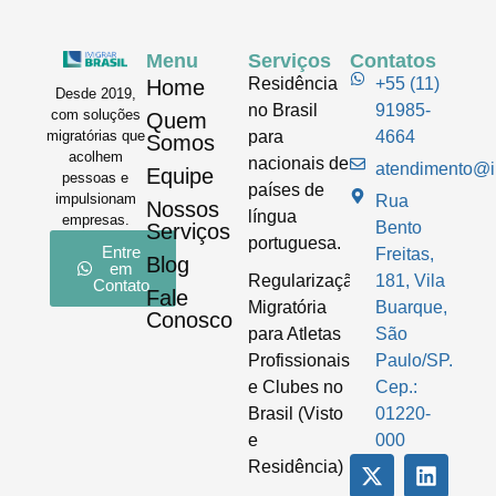
Menu
Serviços
Contatos
Residência
+55 (11)
Home
Desde 2019,
no Brasil
91985-
com soluções
Quem
para
4664
migratórias que
Somos
acolhem
nacionais de
atendimento@im
Equipe
pessoas e
países de
impulsionam
Rua
Nossos
língua
empresas.
Bento
Serviços
portuguesa.
Entre
Freitas,
Blog
em
Regularização
181, Vila
Contato
Fale
Migratória
Buarque,
Conosco
para Atletas
São
Profissionais
Paulo/SP.
e Clubes no
Cep.:
Brasil (Visto
01220-
e
000
Residência)