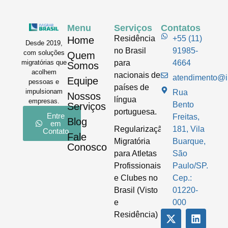
Menu
Serviços
Contatos
Residência
+55 (11)
Home
Desde 2019,
no Brasil
91985-
com soluções
Quem
para
4664
migratórias que
Somos
acolhem
nacionais de
atendimento@im
Equipe
pessoas e
países de
impulsionam
Rua
Nossos
língua
empresas.
Bento
Serviços
portuguesa.
Entre
Freitas,
Blog
em
Regularização
181, Vila
Contato
Fale
Migratória
Buarque,
Conosco
para Atletas
São
Profissionais
Paulo/SP.
e Clubes no
Cep.:
Brasil (Visto
01220-
e
000
Residência)