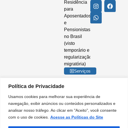
Residência
para
Aposentados
e
Pensionistas
no Brasil
(visto
temporário e
regularização
migratória)
Serviços
Política de Privacidade
Usamos cookies para melhorar sua experiência de
© 2026 Imigrar Brasil Ltda. Todos os direitos reservados. CNPJ nº
navegação, exibir anúncios ou conteúdos personalizados e
35.842.274/0001-02. IMIGRAR BRASIL® é marca registrada no INPI. A
analisar nosso tráfego. Ao clicar em "Aceito", você consente
Imigrar Brasil é uma empresa privada de consultoria e assessoria
migratória. Não somos órgão do Governo Brasileiro e não mantemos
com o uso de cookies.
Acesse as Políticas do Site
qualquer vínculo institucional com entidades da Administração Pública.
Nossos serviços são prestados de forma independente, no âmbito do setor