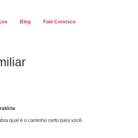
ços
Blog
Fale Conosco
iliar
ratória
ubra qual é o caminho certo para você.