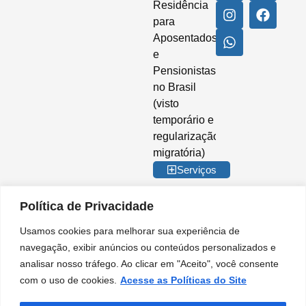
Residência
para
Aposentados
e
Pensionistas
no Brasil
(visto
temporário e
regularização
migratória)
Serviços
Política de Privacidade
Usamos cookies para melhorar sua experiência de
© 2026 Imigrar Brasil Ltda. Todos os direitos reservados. CNPJ nº
navegação, exibir anúncios ou conteúdos personalizados e
35.842.274/0001-02. IMIGRAR BRASIL® é marca registrada no INPI. A
analisar nosso tráfego. Ao clicar em "Aceito", você consente
Imigrar Brasil é uma empresa privada de consultoria e assessoria
migratória. Não somos órgão do Governo Brasileiro e não mantemos
com o uso de cookies.
Acesse as Políticas do Site
qualquer vínculo institucional com entidades da Administração Pública.
Nossos serviços são prestados de forma independente, no âmbito do setor