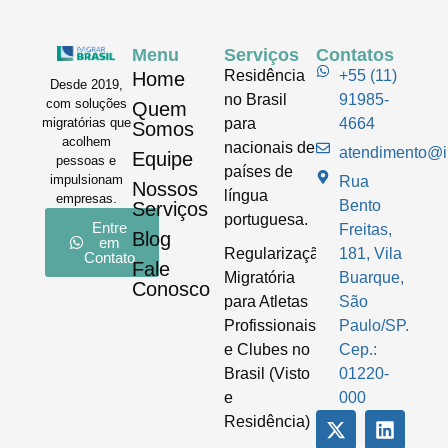
Menu
Serviços
Contatos
Residência
+55 (11)
Home
Desde 2019,
no Brasil
91985-
com soluções
Quem
para
4664
migratórias que
Somos
acolhem
nacionais de
atendimento@im
Equipe
pessoas e
países de
impulsionam
Rua
Nossos
língua
empresas.
Bento
Serviços
portuguesa.
Entre
Freitas,
Blog
em
Regularização
181, Vila
Contato
Fale
Migratória
Buarque,
Conosco
para Atletas
São
Profissionais
Paulo/SP.
e Clubes no
Cep.:
Brasil (Visto
01220-
e
000
Residência)