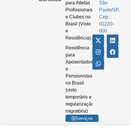
para Atletas
São
Profissionais
Paulo/SP.
e Clubes no
Cep.:
Brasil (Visto
01220-
e
000
Residência)
Residência
para
Aposentados
e
Pensionistas
no Brasil
(visto
temporário e
regularização
migratória)
Serviços