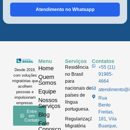
Atendimento no Whatsapp
Menu
Serviços
Contatos
Residência
+55 (11)
Home
Desde 2019,
no Brasil
91985-
com soluções
Quem
para
4664
migratórias que
Somos
acolhem
nacionais de
atendimento@im
Equipe
pessoas e
países de
impulsionam
Rua
Nossos
língua
empresas.
Bento
Serviços
portuguesa.
Entre
Freitas,
Blog
em
Regularização
181, Vila
Contato
Fale
Migratória
Buarque,
Conosco