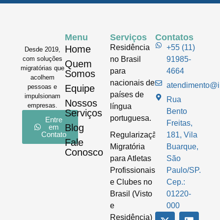
Menu
Serviços
Contatos
Residência
+55 (11)
Home
Desde 2019,
com soluções
no Brasil
91985-
Quem
migratórias que
para
4664
Somos
acolhem
nacionais de
atendimento@im
pessoas e
Equipe
países de
impulsionam
Rua
Nossos
empresas.
língua
Bento
Serviços
portuguesa.
Entre
Freitas,
Blog
em
Contato
Regularização
181, Vila
Fale
Migratória
Buarque,
Conosco
para Atletas
São
Profissionais
Paulo/SP.
e Clubes no
Cep.:
Brasil (Visto
01220-
e
000
Residência)