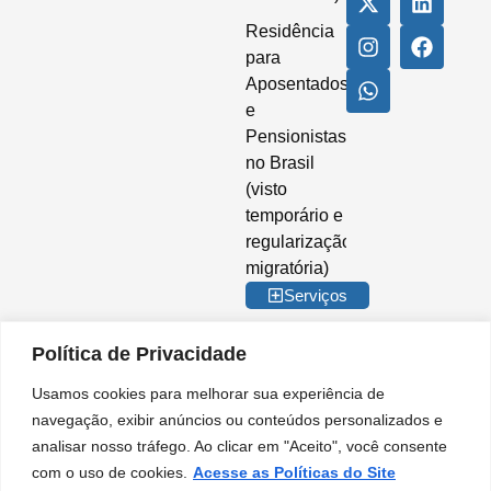
Residência
para
Aposentados
e
Pensionistas
no Brasil
(visto
temporário e
regularização
migratória)
Serviços
Política de Privacidade
Usamos cookies para melhorar sua experiência de
© 2026 Imigrar Brasil Ltda. Todos os direitos reservados. CNPJ nº
navegação, exibir anúncios ou conteúdos personalizados e
35.842.274/0001-02. IMIGRAR BRASIL® é marca registrada no INPI. A
analisar nosso tráfego. Ao clicar em "Aceito", você consente
Imigrar Brasil é uma empresa privada de consultoria e assessoria
migratória. Não somos órgão do Governo Brasileiro e não mantemos
com o uso de cookies.
Acesse as Políticas do Site
qualquer vínculo institucional com entidades da Administração Pública.