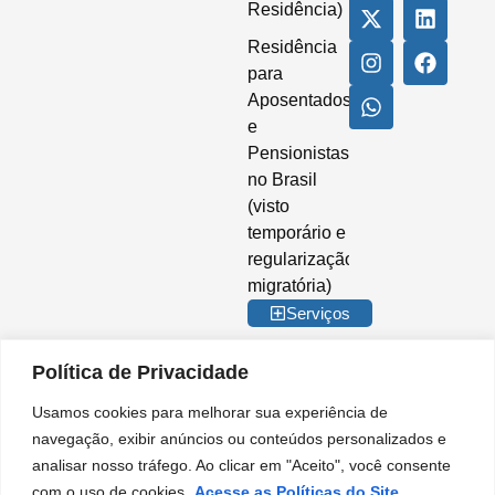
Residência)
Residência
para
Aposentados
e
Pensionistas
no Brasil
(visto
temporário e
regularização
migratória)
Serviços
Política de Privacidade
Usamos cookies para melhorar sua experiência de
© 2026 Imigrar Brasil Ltda. Todos os direitos reservados. CNPJ nº
navegação, exibir anúncios ou conteúdos personalizados e
35.842.274/0001-02. IMIGRAR BRASIL® é marca registrada no INPI. A
analisar nosso tráfego. Ao clicar em "Aceito", você consente
Imigrar Brasil é uma empresa privada de consultoria e assessoria
migratória. Não somos órgão do Governo Brasileiro e não mantemos
com o uso de cookies.
Acesse as Políticas do Site