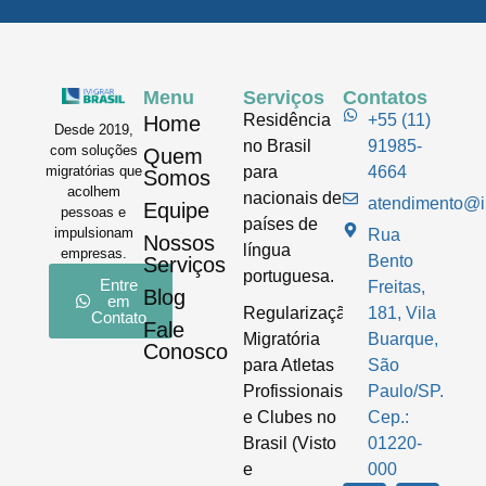
Menu
Serviços
Contatos
Residência
+55 (11)
Home
Desde 2019,
no Brasil
91985-
com soluções
Quem
para
4664
migratórias que
Somos
acolhem
nacionais de
atendimento@im
Equipe
pessoas e
países de
impulsionam
Rua
Nossos
língua
empresas.
Bento
Serviços
portuguesa.
Entre
Freitas,
Blog
em
Regularização
181, Vila
Contato
Fale
Migratória
Buarque,
Conosco
para Atletas
São
Profissionais
Paulo/SP.
e Clubes no
Cep.:
Brasil (Visto
01220-
e
000