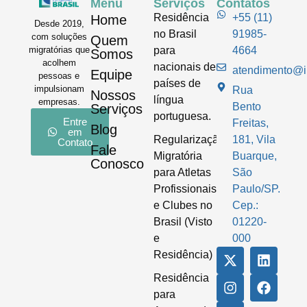
Menu
Serviços
Contatos
Residência
+55 (11)
Home
Desde 2019,
no Brasil
91985-
com soluções
Quem
para
4664
migratórias que
Somos
acolhem
nacionais de
atendimento@im
Equipe
pessoas e
países de
impulsionam
Rua
Nossos
língua
empresas.
Bento
Serviços
portuguesa.
Entre
Freitas,
Blog
em
Regularização
181, Vila
Contato
Fale
Migratória
Buarque,
Conosco
para Atletas
São
Profissionais
Paulo/SP.
e Clubes no
Cep.:
Brasil (Visto
01220-
e
000
Residência)
Residência
para