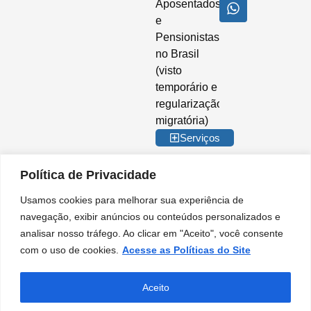
Aposentados
e
Pensionistas
no Brasil
(visto
temporário e
regularização
migratória)
Serviços
Política de Privacidade
Usamos cookies para melhorar sua experiência de
© 2026 Imigrar Brasil Ltda. Todos os direitos reservados. CNPJ nº
navegação, exibir anúncios ou conteúdos personalizados e
35.842.274/0001-02. IMIGRAR BRASIL® é marca registrada no INPI. A
analisar nosso tráfego. Ao clicar em "Aceito", você consente
Imigrar Brasil é uma empresa privada de consultoria e assessoria
migratória. Não somos órgão do Governo Brasileiro e não mantemos
com o uso de cookies.
Acesse as Políticas do Site
qualquer vínculo institucional com entidades da Administração Pública.
Nossos serviços são prestados de forma independente, no âmbito do setor
PT
privado, para orientação e apoio em procedimentos migratórios.
Aceito