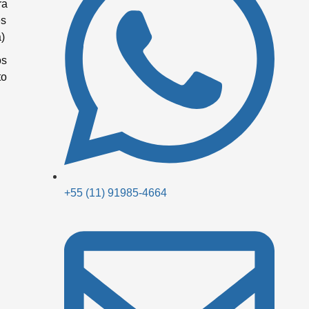
ra
es
)
os
to
+55 (11) 91985-4664