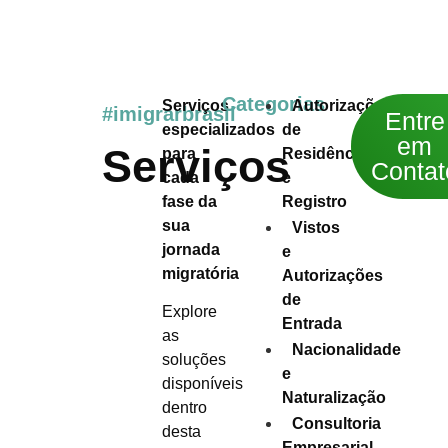
Categorias
Serviços
Autorizações
#imigrarbrasil
Entre
especializados
de
em
Serviços
para
Residência
Contat
cada
e
fase da
Registro
sua
Vistos
jornada
e
migratória
Autorizações
de
Explore
Entrada
as
Nacionalidade
soluções
e
disponíveis
Naturalização
dentro
Consultoria
desta
Empresarial