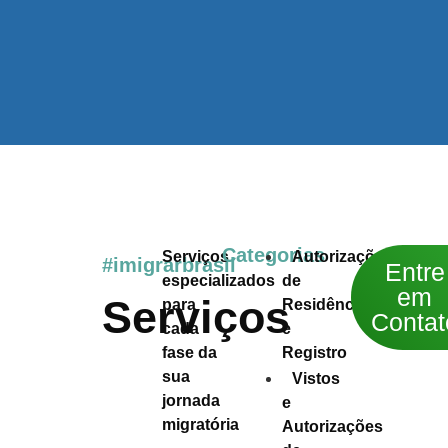
Categorias
Serviços
Autorizações
#imigrarbrasil
Entre
especializados
de
em
Serviços
para
Residência
Contat
cada
e
fase da
Registro
sua
Vistos
jornada
e
migratória
Autorizações