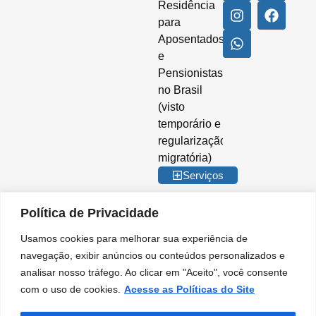
Residência
para
Aposentados
e
Pensionistas
no Brasil
(visto
temporário e
regularização
migratória)
Serviços
Política de Privacidade
Usamos cookies para melhorar sua experiência de
© 2026 Imigrar Brasil Ltda. Todos os direitos reservados. CNPJ nº
navegação, exibir anúncios ou conteúdos personalizados e
35.842.274/0001-02. IMIGRAR BRASIL® é marca registrada no INPI. A
analisar nosso tráfego. Ao clicar em "Aceito", você consente
Imigrar Brasil é uma empresa privada de consultoria e assessoria
migratória. Não somos órgão do Governo Brasileiro e não mantemos
com o uso de cookies.
Acesse as Políticas do Site
qualquer vínculo institucional com entidades da Administração Pública.
Nossos serviços são prestados de forma independente, no âmbito do setor