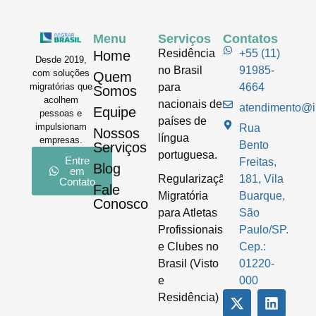
Menu
Serviços
Contatos
Residência
+55 (11)
Home
Desde 2019,
no Brasil
91985-
com soluções
Quem
para
4664
migratórias que
Somos
acolhem
nacionais de
atendimento@im
Equipe
pessoas e
países de
impulsionam
Rua
Nossos
língua
empresas.
Bento
Serviços
portuguesa.
Entre
Freitas,
Blog
em
Regularização
181, Vila
Contato
Fale
Migratória
Buarque,
Conosco
para Atletas
São
Profissionais
Paulo/SP.
e Clubes no
Cep.:
Brasil (Visto
01220-
e
000
Residência)