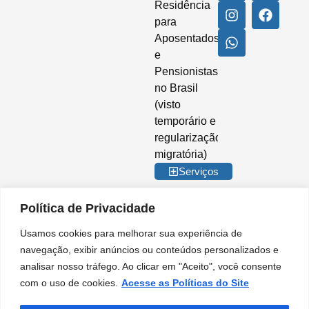
Residência
para
Aposentados
e
Pensionistas
no Brasil
(visto
temporário e
regularização
migratória)
Serviços
Política de Privacidade
Usamos cookies para melhorar sua experiência de
© 2026 Imigrar Brasil Ltda. Todos os direitos reservados. CNPJ nº
navegação, exibir anúncios ou conteúdos personalizados e
35.842.274/0001-02. IMIGRAR BRASIL® é marca registrada no INPI. A
analisar nosso tráfego. Ao clicar em "Aceito", você consente
Imigrar Brasil é uma empresa privada de consultoria e assessoria
migratória. Não somos órgão do Governo Brasileiro e não mantemos
com o uso de cookies.
Acesse as Políticas do Site
qualquer vínculo institucional com entidades da Administração Pública.
Nossos serviços são prestados de forma independente, no âmbito do setor