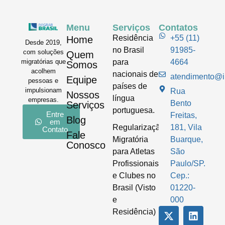
Menu
Serviços
Contatos
Residência
+55 (11)
Home
Desde 2019,
no Brasil
91985-
com soluções
Quem
para
4664
migratórias que
Somos
acolhem
nacionais de
atendimento@im
Equipe
pessoas e
países de
impulsionam
Rua
Nossos
língua
empresas.
Bento
Serviços
portuguesa.
Entre
Freitas,
Blog
em
Regularização
181, Vila
Contato
Fale
Migratória
Buarque,
Conosco
para Atletas
São
Profissionais
Paulo/SP.
e Clubes no
Cep.:
Brasil (Visto
01220-
e
000
Residência)