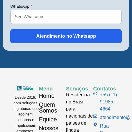
WhatsApp
*
Atendimento no Whatsapp
Menu
Serviços
Contatos
Residência
+55 (11)
Home
Desde 2019,
no Brasil
91985-
com soluções
Quem
para
4664
migratórias que
Somos
acolhem
nacionais de
atendimento@im
Equipe
pessoas e
países de
impulsionam
Rua
Nossos
língua
empresas.