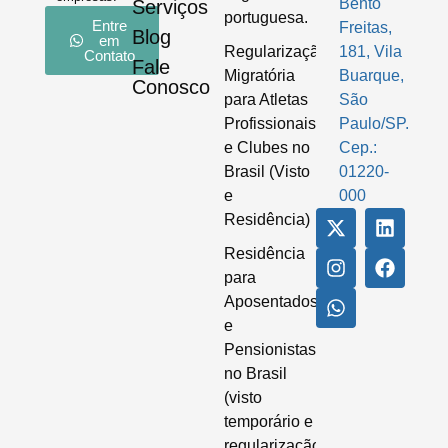
Bento
Serviços
portuguesa.
Entre
Freitas,
Blog
em
Regularização
181, Vila
Contato
Fale
Migratória
Buarque,
Conosco
para Atletas
São
Profissionais
Paulo/SP.
e Clubes no
Cep.:
Brasil (Visto
01220-
e
000
Residência)
Residência
para
Aposentados
e
Pensionistas
no Brasil
(visto
temporário e
regularização