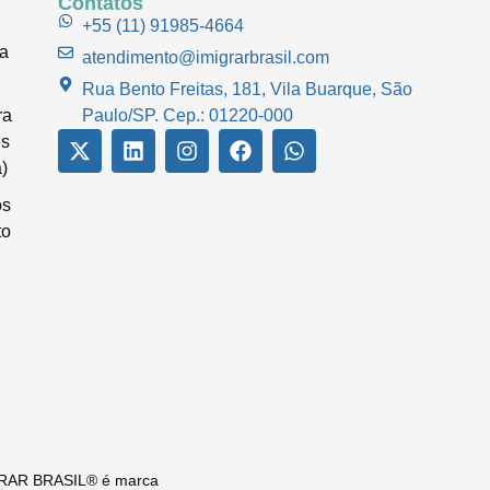
Contatos
+55 (11) 91985-4664
ua
atendimento@imigrarbrasil.com
Rua Bento Freitas, 181, Vila Buarque, São
ra
Paulo/SP. Cep.: 01220-000
es
)
os
to
MIGRAR BRASIL® é marca