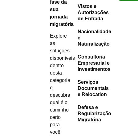
fase da
Vistos e
sua
Autorizações
jornada
de Entrada
migratória
Nacionalidade
Explore
e
as
Naturalização
soluções
Consultoria
disponíveis
Empresarial e
dentro
Investimentos
desta
categoria
Serviços
e
Documentais
e Relocation
descubra
qual é o
Defesa e
caminho
Regularização
certo
Migratória
para
você.