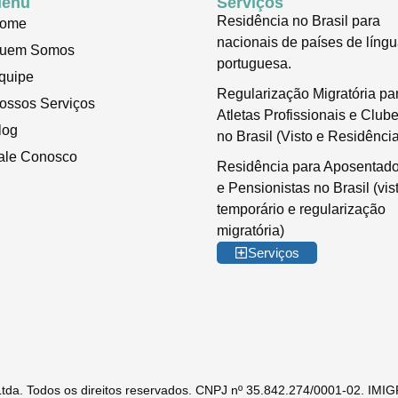
enu
Serviços
Residência no Brasil para
ome
nacionais de países de líng
uem Somos
portuguesa.
quipe
Regularização Migratória pa
ossos Serviços
Atletas Profissionais e Club
log
no Brasil (Visto e Residência
ale Conosco
Residência para Aposentad
e Pensionistas no Brasil (vis
temporário e regularização
migratória)
Serviços
 Ltda. Todos os direitos reservados. CNPJ nº 35.842.274/0001-02. I