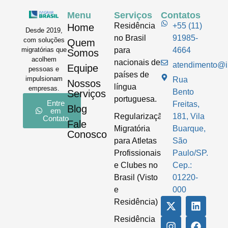
Menu
Serviços
Contatos
Residência
+55 (11)
Home
Desde 2019,
no Brasil
91985-
com soluções
Quem
para
4664
migratórias que
Somos
acolhem
nacionais de
atendimento@im
Equipe
pessoas e
países de
impulsionam
Rua
Nossos
língua
empresas.
Bento
Serviços
portuguesa.
Entre
Freitas,
Blog
em
Regularização
181, Vila
Contato
Fale
Migratória
Buarque,
Conosco
para Atletas
São
Profissionais
Paulo/SP.
e Clubes no
Cep.:
Brasil (Visto
01220-
e
000
Residência)
Residência