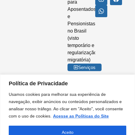
para
Aposentados
e
Pensionistas
no Brasil
(visto
temporário e
regularização
migratória)
Serviços
Política de Privacidade
Usamos cookies para melhorar sua experiência de
© 2026 Imigrar Brasil Ltda. Todos os direitos reservados. CNPJ nº
navegação, exibir anúncios ou conteúdos personalizados e
35.842.274/0001-02. IMIGRAR BRASIL® é marca registrada no INPI. A
analisar nosso tráfego. Ao clicar em "Aceito", você consente
Imigrar Brasil é uma empresa privada de consultoria e assessoria
migratória. Não somos órgão do Governo Brasileiro e não mantemos
com o uso de cookies.
Acesse as Políticas do Site
qualquer vínculo institucional com entidades da Administração Pública.
Nossos serviços são prestados de forma independente, no âmbito do setor
privado, para orientação e apoio em procedimentos migratórios.
Aceito