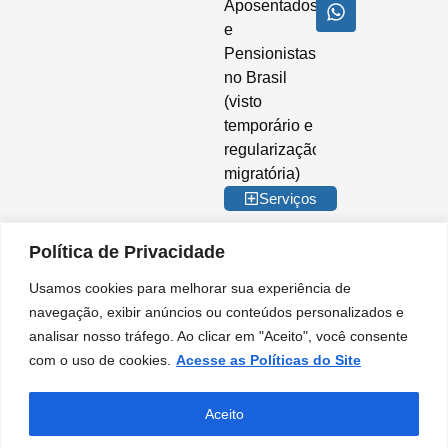
Aposentados
e
Pensionistas
no Brasil
(visto
temporário e
regularização
migratória)
Serviços
Política de Privacidade
Usamos cookies para melhorar sua experiência de
© 2026 Imigrar Brasil Ltda. Todos os direitos reservados. CNPJ nº
navegação, exibir anúncios ou conteúdos personalizados e
35.842.274/0001-02. IMIGRAR BRASIL® é marca registrada no INPI. A
analisar nosso tráfego. Ao clicar em "Aceito", você consente
Imigrar Brasil é uma empresa privada de consultoria e assessoria
migratória. Não somos órgão do Governo Brasileiro e não mantemos
com o uso de cookies.
Acesse as Políticas do Site
qualquer vínculo institucional com entidades da Administração Pública.
Nossos serviços são prestados de forma independente, no âmbito do setor
PT
privado, para orientação e apoio em procedimentos migratórios.
Aceito