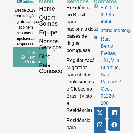
Menu
Serviços
Contatos
Residência
+55 (11)
Home
Desde 2019,
no Brasil
91985-
com soluções
Quem
para
4664
migratórias que
Somos
acolhem
nacionais de
atendimento@im
Equipe
pessoas e
países de
impulsionam
Rua
Nossos
língua
empresas.
Bento
Serviços
portuguesa.
Entre
Freitas,
Blog
em
Regularização
181, Vila
Contato
Fale
Migratória
Buarque,
Conosco
para Atletas
São
Profissionais
Paulo/SP.
e Clubes no
Cep.:
Brasil (Visto
01220-
e
000
Residência)
Residência
para