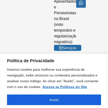
Aposentados
e
Pensionistas
no Brasil
(visto
temporário e
regularização
migratória)
Serviços
Política de Privacidade
Usamos cookies para melhorar sua experiência de
© 2026 Imigrar Brasil Ltda. Todos os direitos reservados. CNPJ nº
navegação, exibir anúncios ou conteúdos personalizados e
35.842.274/0001-02. IMIGRAR BRASIL® é marca registrada no INPI. A
analisar nosso tráfego. Ao clicar em "Aceito", você consente
Imigrar Brasil é uma empresa privada de consultoria e assessoria
migratória. Não somos órgão do Governo Brasileiro e não mantemos
com o uso de cookies.
Acesse as Políticas do Site
qualquer vínculo institucional com entidades da Administração Pública.
Nossos serviços são prestados de forma independente, no âmbito do setor
privado, para orientação e apoio em procedimentos migratórios.
Aceito