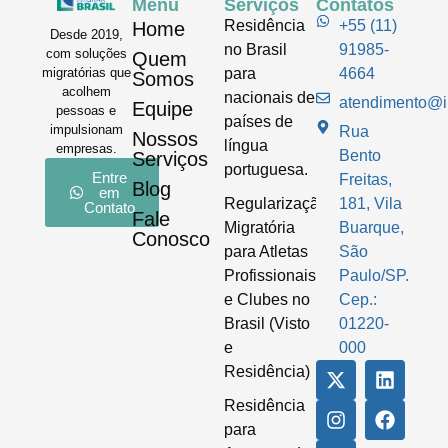
Menu
Serviços
Contatos
Residência
+55 (11)
Home
Desde 2019,
no Brasil
91985-
com soluções
Quem
para
4664
migratórias que
Somos
acolhem
nacionais de
atendimento@im
Equipe
pessoas e
países de
impulsionam
Rua
Nossos
língua
empresas.
Bento
Serviços
portuguesa.
Entre
Freitas,
Blog
em
Regularização
181, Vila
Contato
Fale
Migratória
Buarque,
Conosco
para Atletas
São
Profissionais
Paulo/SP.
e Clubes no
Cep.:
Brasil (Visto
01220-
e
000
Residência)
Residência
para