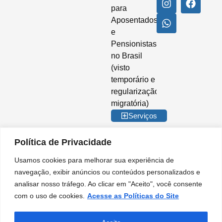
para
Aposentados
e
Pensionistas
no Brasil
(visto
temporário e
regularização
migratória)
Serviços
Política de Privacidade
Usamos cookies para melhorar sua experiência de
© 2026 Imigrar Brasil Ltda. Todos os direitos reservados. CNPJ nº
navegação, exibir anúncios ou conteúdos personalizados e
35.842.274/0001-02. IMIGRAR BRASIL® é marca registrada no INPI. A
analisar nosso tráfego. Ao clicar em "Aceito", você consente
Imigrar Brasil é uma empresa privada de consultoria e assessoria
migratória. Não somos órgão do Governo Brasileiro e não mantemos
com o uso de cookies.
Acesse as Políticas do Site
qualquer vínculo institucional com entidades da Administração Pública.
Nossos serviços são prestados de forma independente, no âmbito do setor
privado, para orientação e apoio em procedimentos migratórios.