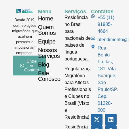
Menu
Serviços
Contatos
Residência
+55 (11)
Home
Desde 2019,
no Brasil
91985-
com soluções
Quem
para
4664
migratórias que
Somos
acolhem
nacionais de
atendimento@im
Equipe
pessoas e
países de
impulsionam
Rua
Nossos
língua
empresas.
Bento
Serviços
portuguesa.
Entre
Freitas,
Blog
em
Regularização
181, Vila
Contato
Fale
Migratória
Buarque,
Conosco
para Atletas
São
Profissionais
Paulo/SP.
e Clubes no
Cep.:
Brasil (Visto
01220-
e
000
Residência)
Residência