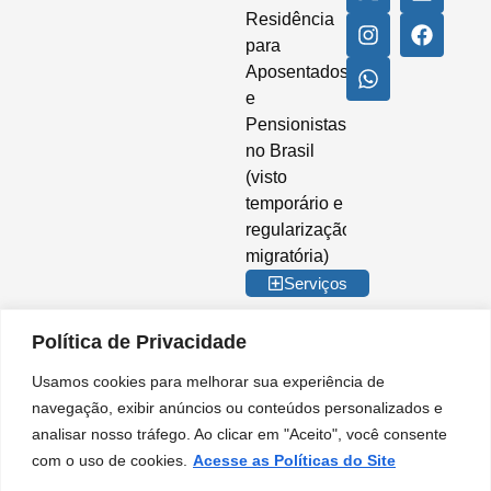
Residência
para
Aposentados
e
Pensionistas
no Brasil
(visto
temporário e
regularização
migratória)
Serviços
Política de Privacidade
Usamos cookies para melhorar sua experiência de
© 2026 Imigrar Brasil Ltda. Todos os direitos reservados. CNPJ nº
navegação, exibir anúncios ou conteúdos personalizados e
35.842.274/0001-02. IMIGRAR BRASIL® é marca registrada no INPI. A
analisar nosso tráfego. Ao clicar em "Aceito", você consente
Imigrar Brasil é uma empresa privada de consultoria e assessoria
migratória. Não somos órgão do Governo Brasileiro e não mantemos
com o uso de cookies.
Acesse as Políticas do Site
qualquer vínculo institucional com entidades da Administração Pública.