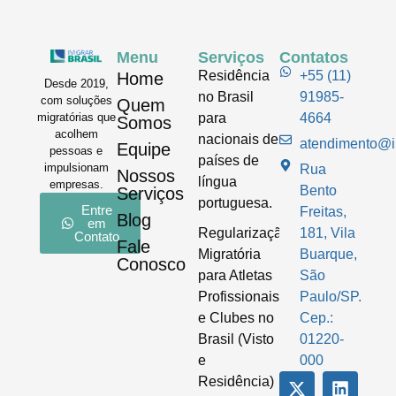
Menu
Serviços
Contatos
Residência
+55 (11)
Home
Desde 2019,
no Brasil
91985-
com soluções
Quem
para
4664
migratórias que
Somos
acolhem
nacionais de
atendimento@im
Equipe
pessoas e
países de
impulsionam
Rua
Nossos
língua
empresas.
Bento
Serviços
portuguesa.
Entre
Freitas,
Blog
em
Regularização
181, Vila
Contato
Fale
Migratória
Buarque,
Conosco
para Atletas
São
Profissionais
Paulo/SP.
e Clubes no
Cep.:
Brasil (Visto
01220-
e
000
Residência)