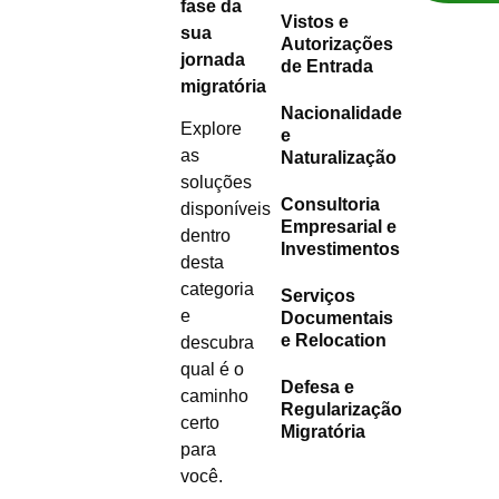
fase da
Vistos e
sua
Autorizações
jornada
de Entrada
migratória
Nacionalidade
Explore
e
as
Naturalização
soluções
Consultoria
disponíveis
Empresarial e
dentro
Investimentos
desta
categoria
Serviços
e
Documentais
e Relocation
descubra
qual é o
Defesa e
caminho
Regularização
certo
Migratória
para
você.