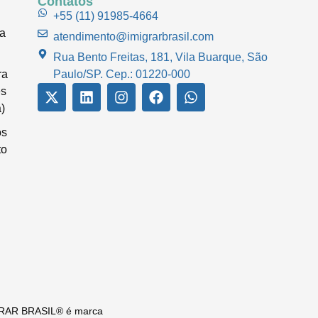
Contatos
+55 (11) 91985-4664
ua
atendimento@imigrarbrasil.com
Rua Bento Freitas, 181, Vila Buarque, São
ra
Paulo/SP. Cep.: 01220-000
es
)
os
to
MIGRAR BRASIL® é marca