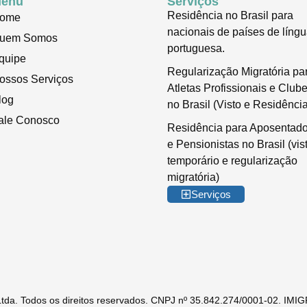
enu
Serviços
Residência no Brasil para
ome
nacionais de países de líng
uem Somos
portuguesa.
quipe
Regularização Migratória pa
ossos Serviços
Atletas Profissionais e Club
log
no Brasil (Visto e Residência
ale Conosco
Residência para Aposentad
e Pensionistas no Brasil (vis
temporário e regularização
migratória)
Serviços
 Ltda. Todos os direitos reservados. CNPJ nº 35.842.274/0001-02. I