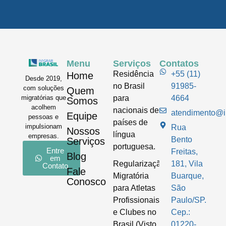
Menu
Serviços
Contatos
Residência
+55 (11)
Home
Desde 2019,
no Brasil
91985-
com soluções
Quem
para
4664
migratórias que
Somos
acolhem
nacionais de
atendimento@im
Equipe
pessoas e
países de
impulsionam
Rua
Nossos
língua
empresas.
Bento
Serviços
portuguesa.
Entre
Freitas,
Blog
em
Regularização
181, Vila
Contato
Fale
Migratória
Buarque,
Conosco
para Atletas
São
Profissionais
Paulo/SP.
e Clubes no
Cep.:
Brasil (Visto
01220-