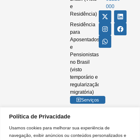
e
000
Residência)
Residência
para
Aposentados
e
Pensionistas
no Brasil
(visto
temporário e
regularização
migratória)
Serviços
Política de Privacidade
Usamos cookies para melhorar sua experiência de
© 2026 Imigrar Brasil Ltda. Todos os direitos reservados. CNPJ nº
navegação, exibir anúncios ou conteúdos personalizados e
35.842.274/0001-02. IMIGRAR BRASIL® é marca registrada no INPI. A