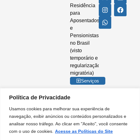
Residência
para
Aposentados
e
Pensionistas
no Brasil
(visto
temporário e
regularização
migratória)
Serviços
Política de Privacidade
Usamos cookies para melhorar sua experiência de
© 2026 Imigrar Brasil Ltda. Todos os direitos reservados. CNPJ nº
navegação, exibir anúncios ou conteúdos personalizados e
35.842.274/0001-02. IMIGRAR BRASIL® é marca registrada no INPI. A
analisar nosso tráfego. Ao clicar em "Aceito", você consente
Imigrar Brasil é uma empresa privada de consultoria e assessoria
migratória. Não somos órgão do Governo Brasileiro e não mantemos
com o uso de cookies.
Acesse as Políticas do Site
qualquer vínculo institucional com entidades da Administração Pública.