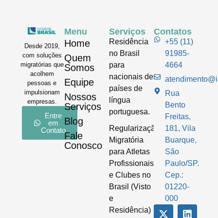
Menu
Serviços
Contatos
Residência
+55 (11)
Home
Desde 2019,
no Brasil
91985-
com soluções
Quem
para
4664
migratórias que
Somos
acolhem
nacionais de
atendimento@im
Equipe
pessoas e
países de
impulsionam
Rua
Nossos
língua
empresas.
Bento
Serviços
portuguesa.
Entre
Freitas,
Blog
em
Regularização
181, Vila
Contato
Fale
Migratória
Buarque,
Conosco
para Atletas
São
Profissionais
Paulo/SP.
e Clubes no
Cep.:
Brasil (Visto
01220-
e
000
Residência)