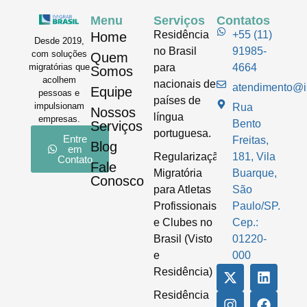
Menu
Serviços
Contatos
Residência
+55 (11)
Home
Desde 2019,
no Brasil
91985-
com soluções
Quem
para
4664
migratórias que
Somos
acolhem
nacionais de
atendimento@im
Equipe
pessoas e
países de
impulsionam
Rua
Nossos
língua
empresas.
Bento
Serviços
portuguesa.
Entre
Freitas,
Blog
em
Regularização
181, Vila
Contato
Fale
Migratória
Buarque,
Conosco
para Atletas
São
Profissionais
Paulo/SP.
e Clubes no
Cep.:
Brasil (Visto
01220-
e
000
Residência)
Residência