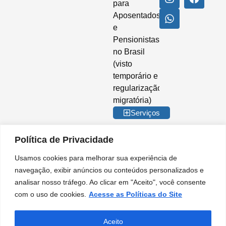
para
Aposentados
e
Pensionistas
no Brasil
(visto
temporário e
regularização
migratória)
Serviços
Política de Privacidade
Usamos cookies para melhorar sua experiência de
© 2026 Imigrar Brasil Ltda. Todos os direitos reservados. CNPJ nº
navegação, exibir anúncios ou conteúdos personalizados e
35.842.274/0001-02. IMIGRAR BRASIL® é marca registrada no INPI. A
analisar nosso tráfego. Ao clicar em "Aceito", você consente
Imigrar Brasil é uma empresa privada de consultoria e assessoria
migratória. Não somos órgão do Governo Brasileiro e não mantemos
com o uso de cookies.
Acesse as Políticas do Site
qualquer vínculo institucional com entidades da Administração Pública.
Nossos serviços são prestados de forma independente, no âmbito do setor
privado, para orientação e apoio em procedimentos migratórios.
Aceito