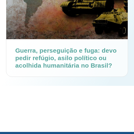
Guerra, perseguição e fuga: devo
pedir refúgio, asilo político ou
acolhida humanitária no Brasil?