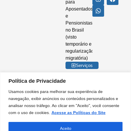
para
Aposentados
e
Pensionistas
no Brasil
(visto
temporário e
regularização
migratória)
Serviços
Política de Privacidade
Usamos cookies para melhorar sua experiência de
© 2026 Imigrar Brasil Ltda. Todos os direitos reservados. CNPJ nº
navegação, exibir anúncios ou conteúdos personalizados e
35.842.274/0001-02. IMIGRAR BRASIL® é marca registrada no INPI. A
analisar nosso tráfego. Ao clicar em "Aceito", você consente
Imigrar Brasil é uma empresa privada de consultoria e assessoria
migratória. Não somos órgão do Governo Brasileiro e não mantemos
com o uso de cookies.
Acesse as Políticas do Site
qualquer vínculo institucional com entidades da Administração Pública.
Nossos serviços são prestados de forma independente, no âmbito do setor
privado, para orientação e apoio em procedimentos migratórios.
Aceito