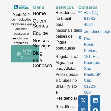
Menu
Serviços
Contatos
Residência
+55 (11)
Home
Desde 2019,
no Brasil
91985-
com soluções
Quem
para
4664
migratórias que
Somos
acolhem
nacionais de
atendimento@im
Equipe
pessoas e
países de
impulsionam
Rua
Nossos
língua
empresas.
Bento
Serviços
portuguesa.
Entre
Freitas,
Blog
em
Regularização
181, Vila
Contato
Fale
Migratória
Buarque,
Conosco
para Atletas
São
Profissionais
Paulo/SP.
e Clubes no
Cep.:
Brasil (Visto
01220-
e
000
Residência)
Residência