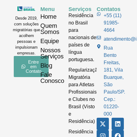
Menu
Serviços
Contatos
Residência
+55 (11)
Home
Desde 2019,
no Brasil
91985-
com soluções
Quem
para
4664
migratórias que
Somos
acolhem
nacionais de
atendimento@im
Equipe
pessoas e
países de
impulsionam
Rua
Nossos
língua
empresas.
Bento
Serviços
portuguesa.
Entre
Freitas,
Blog
em
Regularização
181, Vila
Contato
Fale
Migratória
Buarque,
Conosco
para Atletas
São
Profissionais
Paulo/SP.
e Clubes no
Cep.:
Brasil (Visto
01220-
e
000
Residência)
Residência