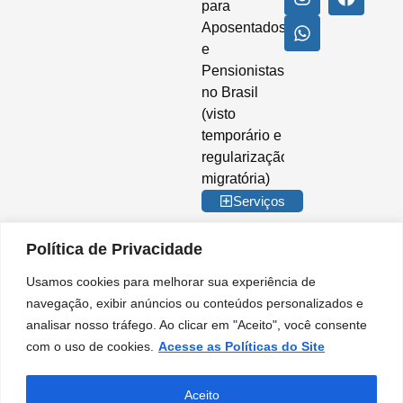
para
Aposentados
e
Pensionistas
no Brasil
(visto
temporário e
regularização
migratória)
Serviços
Política de Privacidade
Usamos cookies para melhorar sua experiência de
© 2026 Imigrar Brasil Ltda. Todos os direitos reservados. CNPJ nº
navegação, exibir anúncios ou conteúdos personalizados e
35.842.274/0001-02. IMIGRAR BRASIL® é marca registrada no INPI. A
analisar nosso tráfego. Ao clicar em "Aceito", você consente
Imigrar Brasil é uma empresa privada de consultoria e assessoria
migratória. Não somos órgão do Governo Brasileiro e não mantemos
com o uso de cookies.
Acesse as Políticas do Site
qualquer vínculo institucional com entidades da Administração Pública.
Nossos serviços são prestados de forma independente, no âmbito do setor
PT
privado, para orientação e apoio em procedimentos migratórios.
Aceito