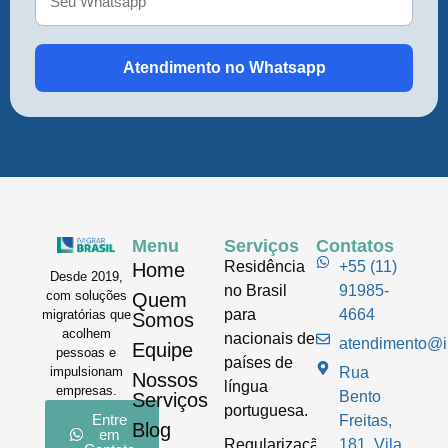
Atendimento no Whatsapp
Menu
Serviços
Contatos
Residência
+55 (11)
Home
Desde 2019,
no Brasil
91985-
com soluções
Quem
para
4664
migratórias que
Somos
acolhem
nacionais de
atendimento@im
Equipe
pessoas e
países de
impulsionam
Rua
Nossos
língua
empresas.
Bento
Serviços
portuguesa.
Entre
Freitas,
Blog
em
Regularização
181, Vila