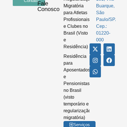
Contato
Fale
Migratória
Buarque,
Conosco
para Atletas
São
Profissionais
Paulo/SP.
e Clubes no
Cep.:
Brasil (Visto
01220-
e
000
Residência)
Residência
para
Aposentados
e
Pensionistas
no Brasil
(visto
temporário e
regularização
migratória)
Serviços