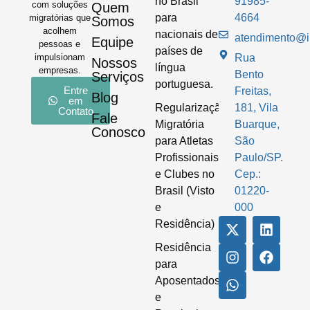
no Brasil
91985-
com soluções
Quem
para
4664
migratórias que
Somos
acolhem
nacionais de
atendimento@im
Equipe
pessoas e
países de
impulsionam
Rua
Nossos
língua
empresas.
Bento
Serviços
portuguesa.
Entre
Freitas,
Blog
em
Regularização
181, Vila
Contato
Fale
Migratória
Buarque,
Conosco
para Atletas
São
Profissionais
Paulo/SP.
e Clubes no
Cep.:
Brasil (Visto
01220-
e
000
Residência)
Residência
para
Aposentados
e